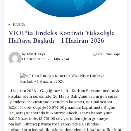
HABER
VİOP’ta Endeks Kontratı Yükselişle
Haftaya Başladı – 1 Haziran 2026
VİOP’ta
By
Ahmet Kaya
yorumlar kapalı
Endeks
1 Haziran 2026
1 Min Read
Kontratı
Yükselişle
Haftaya
Başladı
–
1
1 Haziran 2026 – Geçtiğimiz hafta Kurban Bayramı nedeniyle
Haziran
kısalan işlem süresinde, 26 Mayıs Salı günü yarım gün süren
2026
işlemlerde haziran vadeli endeks kontratı, normal seansı
için
%2,63’lük bir düşüşle 15.674,00 puandan kapatmıştı. Bugün
ise, açılış seansında bu kontrat önceki seans kapanışının
%0,56 üzerinde, 15.761,00 seviyesinden işlem görmeye
başladı. Küresel piyasalarda yapay zeka alanındaki
gelişmelerin jeopolitik riskleri dengelemesi, haftanın ilk işlem