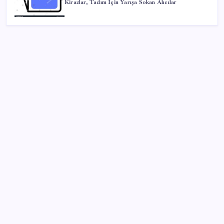
Kirazlar, Tadım İçin Yarışa Sokan Alıcılar
SON YAZILAR
Microsoft Edge’den Reklam Engelleyicilerine Engel:
İşte Detaylar
Yargıtay’dan kritik karar: SGK emekliye faiz
ödeyecek!
Resmi Gazete’de bugün (08.08.2026)
Ekran Kartı Fiyatlarına Zam Yolda: Yüzde 40’a Varan
Fiyat Artışı