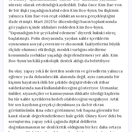
süresiz olarak ertelendiği kaydedildi. Daha önce Kim Sae-ron
ile bir ilişki yaşadığını kabul eden Kim Soo-hyun, bu ilişkinin
yalnızca Kim Sae-ron reşit olduktan sonra gerçekleştiğini
ifade etmişti. Mart 2025’te düzenlediği basın toplantısında
gözyaşları içinde iddiaları reddeden Kim Soo-hyun,
“Yapmadığım bir şeyi kabul edemem” diyerek hukuki süreç
başlatmıştı. Polis dosyasında, yayılan sahte içeriklerin
oyuncunun sosyal çevresini ve ekonomik faaliyetlerini büyük
ölçüde olumsuz etkilediği, mesleki varlığını sürdürme
konusunda zorluklar yaşadığı değerlendirmesi yer aldı. Kim
Soo-hyun’un hâlâ psikolojik destek aldığı da belirtiliyor.
Bu olay, yapay zekâ ile üretilen seslerin ve görsellerin yalnızca
eğlence ya da dolandırıcılık alanında değil, aynı zamanda bir
kişinin hayatını köklü bir şekilde değiştirebilecek itibar
saldırılarında nasıl kullanılabileceğini gösteriyor. Uzmanlar,
ünlüler, siyasetçiler ve kamuoyunun dikkatle izlediği kişilerin
bu tür sahte içeriklerin hedefi olabileceğini vurguluyor. Artık
bir ses kaydının gerçekçi duyulması ya da bir ekran
görüntüsünün ikna edici görünmesi, tek başına güvenilir bir
kanıt olarak değerlendirilemez hale geldi. Güney Kore’deki bu
soruşturma, yapay zekâ çağında dijital delillerin
doğrulanmasının ne denli kritik olduğunu bir kez daha ortaya