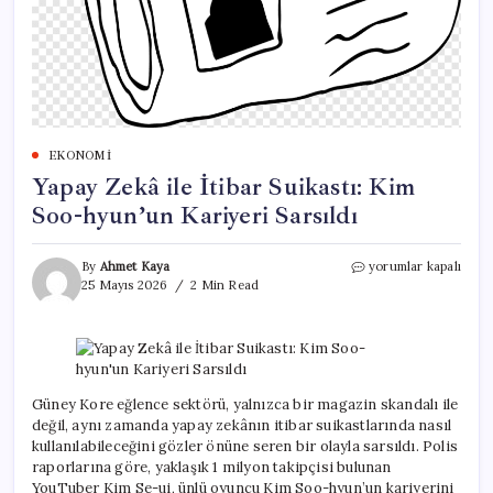
EKONOMI
Yapay Zekâ ile İtibar Suikastı: Kim
Soo-hyun’un Kariyeri Sarsıldı
Yapay
By
Ahmet Kaya
yorumlar kapalı
Zekâ
25 Mayıs 2026
2 Min Read
ile
İtibar
Suikastı:
Kim
Soo-
hyun’un
Güney Kore eğlence sektörü, yalnızca bir magazin skandalı ile
Kariyeri
değil, aynı zamanda yapay zekânın itibar suikastlarında nasıl
Sarsıldı
kullanılabileceğini gözler önüne seren bir olayla sarsıldı. Polis
için
raporlarına göre, yaklaşık 1 milyon takipçisi bulunan
YouTuber Kim Se-ui, ünlü oyuncu Kim Soo-hyun’un kariyerini