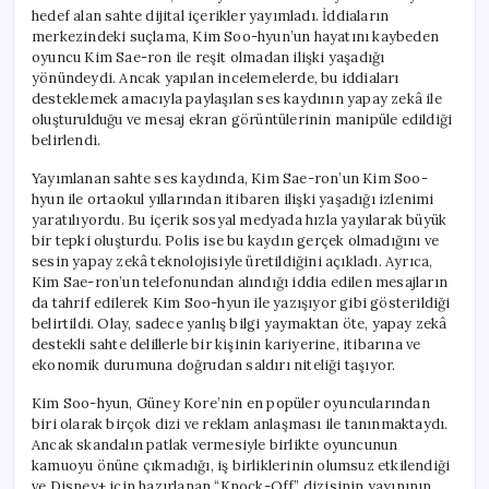
hedef alan sahte dijital içerikler yayımladı. İddiaların
merkezindeki suçlama, Kim Soo-hyun’un hayatını kaybeden
oyuncu Kim Sae-ron ile reşit olmadan ilişki yaşadığı
yönündeydi. Ancak yapılan incelemelerde, bu iddiaları
desteklemek amacıyla paylaşılan ses kaydının yapay zekâ ile
oluşturulduğu ve mesaj ekran görüntülerinin manipüle edildiği
belirlendi.
Yayımlanan sahte ses kaydında, Kim Sae-ron’un Kim Soo-
hyun ile ortaokul yıllarından itibaren ilişki yaşadığı izlenimi
yaratılıyordu. Bu içerik sosyal medyada hızla yayılarak büyük
bir tepki oluşturdu. Polis ise bu kaydın gerçek olmadığını ve
sesin yapay zekâ teknolojisiyle üretildiğini açıkladı. Ayrıca,
Kim Sae-ron’un telefonundan alındığı iddia edilen mesajların
da tahrif edilerek Kim Soo-hyun ile yazışıyor gibi gösterildiği
belirtildi. Olay, sadece yanlış bilgi yaymaktan öte, yapay zekâ
destekli sahte delillerle bir kişinin kariyerine, itibarına ve
ekonomik durumuna doğrudan saldırı niteliği taşıyor.
Kim Soo-hyun, Güney Kore’nin en popüler oyuncularından
biri olarak birçok dizi ve reklam anlaşması ile tanınmaktaydı.
Ancak skandalın patlak vermesiyle birlikte oyuncunun
kamuoyu önüne çıkmadığı, iş birliklerinin olumsuz etkilendiği
ve Disney+ için hazırlanan “Knock-Off” dizisinin yayınının