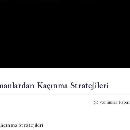
anlardan Kaçınma Stratejileri
Yaşlanma
yorumlar kapal
ve
Vücut
Kokusu:
Uzmanlardan