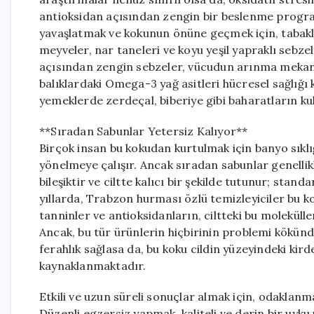
antioksidan açısından zengin bir beslenme progra
yavaşlatmak ve kokunun önüne geçmek için, tabakla
meyveler, nar taneleri ve koyu yeşil yapraklı sebzel
açısından zengin sebzeler, vücudun arınma mekan
balıklardaki Omega-3 yağ asitleri hücresel sağlığı k
yemeklerde zerdeçal, biberiye gibi baharatların ku
**Sıradan Sabunlar Yetersiz Kalıyor**
Birçok insan bu kokudan kurtulmak için banyo sıkl
yönelmeye çalışır. Ancak sıradan sabunlar genellik
bileşiktir ve ciltte kalıcı bir şekilde tutunur; s
yıllarda, Trabzon hurması özlü temizleyiciler bu
tanninler ve antioksidanların, ciltteki bu moleküll
Ancak, bu tür ürünlerin hiçbirinin problemi kökün
ferahlık sağlasa da, bu koku cildin yüzeyindeki kir
kaynaklanmaktadır.
Etkili ve uzun süreli sonuçlar almak için, odaklan
Düzenli egzersiz yapmak, kaliteli ve derin bir uyk