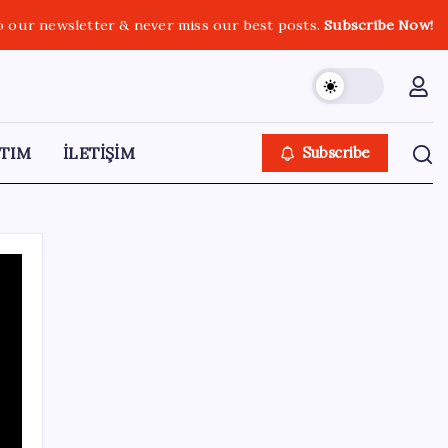
o our newsletter & never miss our best posts.
Subscribe Now!
TIM
İLETİŞİM
Subscribe
SON YAZILAR
PS5 Pro için PSSR 2.0 Güncellemesi Yolda:
Tüm Oyunlara Geliyor