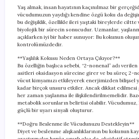
Yaş almak, insan hayatının kaçınılmaz bir gerçeğidi
vücudumuzun yaydığı kendine özgü koku da değişimle
bu değişiklik, özellikle ileri yaştaki bireylerde cil
biyolojik bir sürecin sonucudur. Uzmanlar, yaşlanma
açıklarken iyi bir haber sunuyor: Bu kokunun oluş
kontrolümüzdedir.
**Yaşlılık Kokusu Neden Ortaya Çıkıyor?**
Bu özelliğin başlıca sebebi, “2-nonenal” adı verilen b
asitleri oksidasyon sürecine girer ve bu süreç 2-
vücut kimyamızı etkileyerek enerjimizden bilişs
kadar birçok unsuru etkiler. Ancak dikkat edilmesi
her zaman yaşlanma ile ilişkilendirilmemelidir. Baz
metabolik sorunların belirtisi olabilir. Vücudumuz, k
güçlü bir uyarı sinyali oluşturur.
**Doğru Beslenme ile Vücudunuzu Destekleyin**
Diyet ve beslenme alışkanlıklarının bu kokunun kay
araştırmalar henüz sınırlı olsa da, oksidatif stres