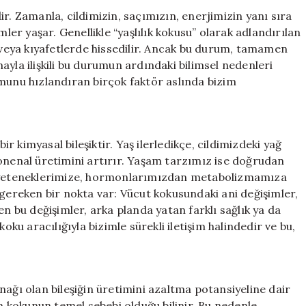
Kaçınma
r. Zamanla, cildimizin, saçımızın, enerjimizin yanı sıra
Stratejileri
r yaşar. Genellikle “yaşlılık kokusu” olarak adlandırılan
için
tte veya kıyafetlerde hissedilir. Ancak bu durum, tamamen
yla ilişkili bu durumun ardındaki bilimsel nedenleri
umunu hızlandıran birçok faktör aslında bizim
ir kimyasal bileşiktir. Yaş ilerledikçe, cildimizdeki yağ
nonenal üretimini artırır. Yaşam tarzımız ise doğrudan
el yeteneklerimize, hormonlarımızdan metabolizmamıza
 gereken bir nokta var: Vücut kokusundaki ani değişimler,
en bu değişimler, arka planda yatan farklı sağlık ya da
oku aracılığıyla bizimle sürekli iletişim halindedir ve bu,
nağı olan bileşiğin üretimini azaltma potansiyeline dair
in kokunun temel sebebi olduğu bilinir. Bu nedenle,