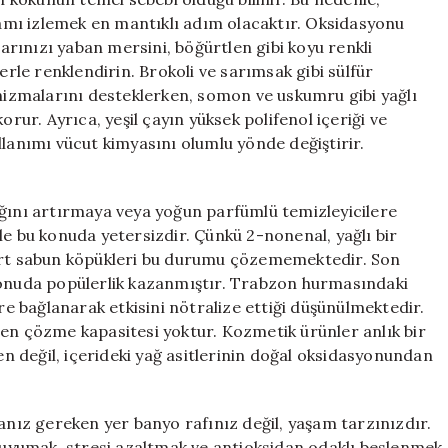
mı izlemek en mantıklı adım olacaktır. Oksidasyonu
rınızı yaban mersini, böğürtlen gibi koyu renkli
erle renklendirin. Brokoli ve sarımsak gibi sülfür
izmalarını desteklerken, somon ve uskumru gibi yağlı
orur. Ayrıca, yeşil çayın yüksek polifenol içeriği ve
llanımı vücut kimyasını olumlu yönde değiştirir.
ığını artırmaya veya yoğun parfümlü temizleyicilere
le bu konuda yetersizdir. Çünkü 2-nonenal, yağlı bir
tandart sabun köpükleri bu durumu çözememektedir. Son
 konuda popülerlik kazanmıştır. Trabzon hurmasındaki
ere bağlanarak etkisini nötralize ettiği düşünülmektedir.
den çözme kapasitesi yoktur. Kozmetik ürünler anlık bir
den değil, içerideki yağ asitlerinin doğal oksidasyonundan
manız gereken yer banyo rafınız değil, yaşam tarzınızdır.
u uyumak, stresi azaltmak ve antioksidan odaklı beslenmek,