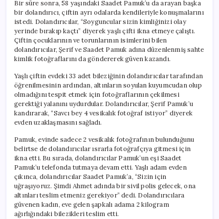
Bir süre sonra, 58 yaşındaki Saadet Pamuk’u da arayan başka
bir dolandırıcı, çiftin ayrı odalarda kendileriyle konuşmalarını
istedi. Dolandırıcılar, “Soyguncular sizin kimliğinizi olay
yerinde bırakıp kaçtı” diyerek yaşlı çifti ikna etmeye çalıştı.
Çiftin çocuklarının ve torunlarının isimlerini bilen
dolandırıcılar, Şerif ve Saadet Pamuk adına düzenlenmiş sahte
kimlik fotoğraflarını da göndererek güven kazandı.
Yaşlı çiftin evdeki 33 adet bileziğinin dolandırıcılar tarafından
öğrenilmesinin ardından, altınların soyulan kuyumcudan olup
olmadığını tespit etmek için fotoğraflarının çekilmesi
gerektiği yalanını uydurdular. Dolandırıcılar, Şerif Pamuk’u
kandırarak, “Savcı bey 4 vesikalık fotoğraf istiyor” diyerek
evden uzaklaşmasını sağladı.
Pamuk, evinde sadece 2 vesikalık fotoğrafının bulunduğunu
belirtse de dolandırıcılar ısrarla fotoğrafçıya gitmesi için
ikna etti. Bu sırada, dolandırıcılar Pamuk’un eşi Saadet
Pamuk’u telefonda tutmaya devam etti. Yaşlı adam evden
çıkınca, dolandırıcılar Saadet Pamuk’a, “Sizin için
uğraşıyoruz. Şimdi Ahmet adında bir sivil polis gelecek, ona
altınları teslim etmeniz gerekiyor” dedi. Dolandırıcılara
güvenen kadın, eve gelen şapkalı adama 2 kilogram
ağırlığındaki bilezikleri teslim etti.