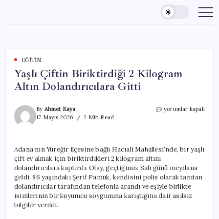
Skip
to
content
EĞITIM
Yaşlı Çiftin Biriktirdiği 2 Kilogram
Altın Dolandırıcılara Gitti
Yaşlı
By
Ahmet Kaya
yorumlar kapalı
Çiftin
17 Mayıs 2026
2 Min Read
Biriktirdiği
2
Kilogram
Adana’nın Yüreğir ilçesine bağlı Hacıali Mahallesi’nde, bir yaşlı
Altın
çift ev almak için biriktirdikleri 2 kilogram altını
Dolandırıcılara
Gitti
dolandırıcılara kaptırdı. Olay, geçtiğimiz Salı günü meydana
için
geldi. 86 yaşındaki Şerif Pamuk, kendisini polis olarak tanıtan
dolandırıcılar tarafından telefonla arandı ve eşiyle birlikte
isimlerinin bir kuyumcu soygununa karıştığına dair asılsız
bilgiler verildi.