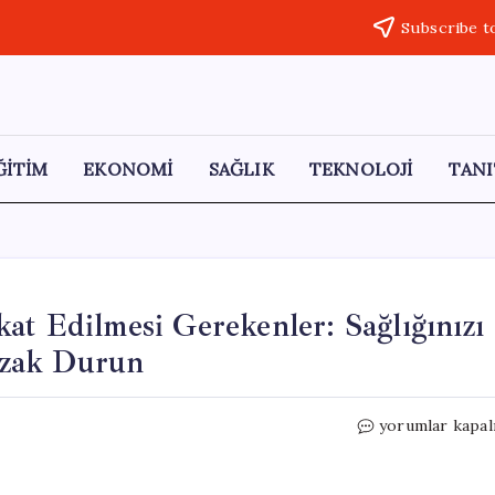
Subscribe t
ĞİTİM
EKONOMİ
SAĞLIK
TEKNOLOJİ
TANI
at Edilmesi Gerekenler: Sağlığınızı
Uzak Durun
Yaz
yorumlar kapal
Öncesi
Diyet
Yaparken