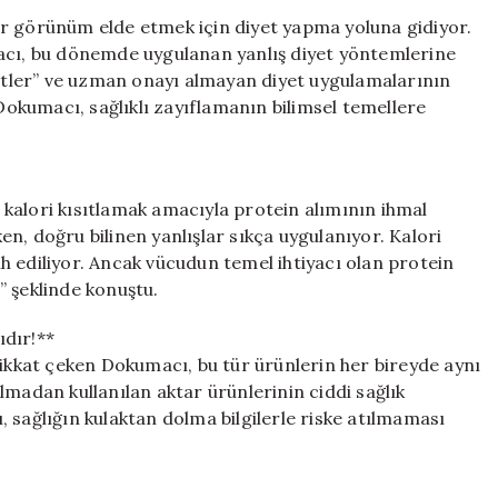
Dikkat
 bir görünüm elde etmek için diyet yapma yoluna gidiyor.
Edilmesi
ı, bu dönemde uygulanan yanlış diyet yöntemlerine
Gerekenler:
yetler” ve uzman onayı almayan diyet uygulamalarının
Sağlığınızı
 Dokumacı, sağlıklı zayıflamanın bilimsel temellere
Tehdit
Edecek
Yöntemlerden
Uzak
a, kalori kısıtlamak amacıyla protein alımının ihmal
Durun
için
n, doğru bilinen yanlışlar sıkça uygulanıyor. Kalori
cih ediliyor. Ancak vücudun temel ihtiyacı olan protein
” şeklinde konuştu.
ıdır!**
dikkat çeken Dokumacı, bu tür ürünlerin her bireyde aynı
lmadan kullanılan aktar ürünlerinin ciddi sağlık
 sağlığın kulaktan dolma bilgilerle riske atılmaması