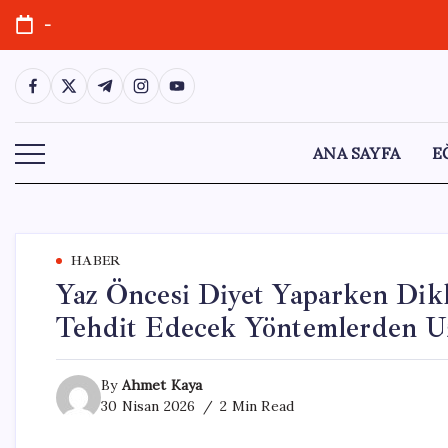
Skip
-
to
content
https://www.facebook.com/
https://twitter.com/
https://t.me/
https://www.instagram.com/
https://youtube.com/
ANA SAYFA
E
HABER
Yaz Öncesi Diyet Yaparken Dikk
Tehdit Edecek Yöntemlerden 
By
Ahmet Kaya
30 Nisan 2026
2 Min Read