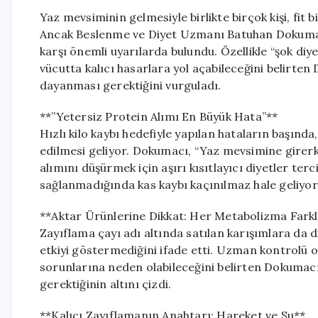
Yaz mevsiminin gelmesiyle birlikte birçok kişi, fit
Ancak Beslenme ve Diyet Uzmanı Batuhan Dokumac
karşı önemli uyarılarda bulundu. Özellikle “şok di
vücutta kalıcı hasarlara yol açabileceğini belirten
dayanması gerektiğini vurguladı.
**”Yetersiz Protein Alımı En Büyük Hata”**
Hızlı kilo kaybı hedefiyle yapılan hataların başınd
edilmesi geliyor. Dokumacı, “Yaz mevsimine girerke
alımını düşürmek için aşırı kısıtlayıcı diyetler ter
sağlanmadığında kas kaybı kaçınılmaz hale geliyor
**Aktar Ürünlerine Dikkat: Her Metabolizma Farkl
Zayıflama çayı adı altında satılan karışımlara da 
etkiyi göstermediğini ifade etti. Uzman kontrolü o
sorunlarına neden olabileceğini belirten Dokumacı,
gerektiğinin altını çizdi.
**Kalıcı Zayıflamanın Anahtarı: Hareket ve Su**