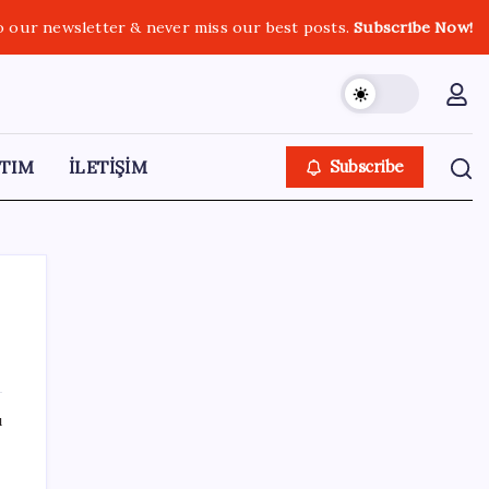
o our newsletter & never miss our best posts.
Subscribe Now!
TIM
İLETİŞİM
Subscribe
SON YAZILAR
ı
Ekran Kartı Fiyatlarına Zam Yolda: Yüzde
40’a Varan Fiyat Artışı