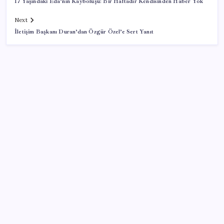
17 Yaşındaki Eda’nın Kayboluşu: Bir Haftadır Kendisinden Haber Yok
Next
İletişim Başkanı Duran’dan Özgür Özel’e Sert Yanıt
SON YAZILAR
Dünya devi son kararını verdi: Yüzlerce kişiyi işten
çıkaracak
Hyundai IONIQ 6 Yenilendi: İşte Türkiye Fiyatları
YENİ Parti’ye bağış çağrısında 1 hafta geride kaldı:
İşte son durum