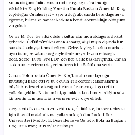
Sunuculuğunu ünlü oyuncu Halit Ergenç’in üstlendiği
etkinlikte, Koç Holding Yönetim Kurulu Başkanı Ömer M. Koç,
topluluğun Cumhuriyet vizyonu doğrultusunda kurulduğunu ve
eğitime, bilime ve sanata katkının kendi sorumluluğu olduğunu
vurguladı.
Ömer M. Koç, bu yılki ödülün kültür alanında olduğuna dikkat
çekerek, “Ödülümüzü kazanan sanatçı, alışılmışın dışında bir
sanatsal anlayışı temsil ediyor. Gelecek yüzyıla adım atarken,
aynı inanç ve vatan sevgisiyle ilerlemeye devam edeceğiz”
dedi. Seçici Kurul, Prof. Dr. Zeynep Çelik başkanlığında, Canan
Tolon’un eserlerini değerlendirerek bu ödülü ona verdi.
Canan Tolon, ödülü Ömer M. Koç’tan alırken duyduğu
mutluluğu ifade etti ve bu ödülün gelecekteki çalışmalarına
büyük bir destek olacağını belirtti. “Buraya çok çetrefilli
yollarla geldim. En önemlisi, çocukken kendime verdiğim söz;
kimsenin acımasına izin vermemekti” diye ekledi.
Geçen yıl düzenlenen 24. Vehbi Koç Ödülü ise, kanser tedavisi
için önemli metabolizma yollarını keşfeden Rockefeller
Üniversitesi Metabolik Düzenleme ve Genetik Bölümü Başkanı
Doç. Dr. Kıvanç Birsoy’a verilmişti.