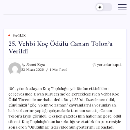
Skip
to
content
SAĞLIK
25. Vehbi Koç Ödülü Canan Tolon’a
Verildi
25.
By
Ahmet Kaya
yorumlar kapalı
Vehbi
22 Nisan 2026
1 Min Read
Koç
Ödülü
Canan
100. yılını kutlayan Koç Topluluğu, yıl dönüm etkinlikleri
Tolon’a
çerçevesinde Divan Kuruçeşme’de gerçekleştirilen Vehbi Koç
Verildi
için
Ödül Töreni ile merhaba dedi. Bu yıl 25.’si düzenlenen ödül,
günümüzü “göç, yıkım ve zaman” kavramlarıyla yorumlayan,
hafıza üzerine yaptığı çalışmalarla tanınan sanatçı Canan
Tolon’a layık görüldü. Oksijen gazetesinin haberine göre, ödül
töreni, Koç Topluluğu’nun hazırladığı ve Atatürk’ün portresiyle
sona eren “Unutulmaz” adlı videonun gösterimi ile başladı.