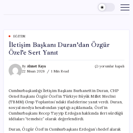
Skip
to
content
EĞITIM
İletişim Başkanı Duran’dan Özgür
Özel’e Sert Yanıt
İletişim
By
Ahmet Kaya
yorumlar kapalı
Başkanı
22 Nisan 2026
1 Min Read
Duran’dan
Özgür
Özel’e
Cumhurbaşkanlığı İletişim Başkanı Burhanettin Duran, CHP
Sert
Genel Başkanı Özgür Özel’in Türkiye Büyük Millet Meclisi
Yanıt
için
(TBMM) Grup Toplantısı’ndaki ifadelerine yanıt verdi. Duran,
sosyal medya hesabından yaptığı açıklamada, Özel’in
Cumhurbaşkanı Recep Tayyip Erdoğan hakkında ileri sürdüğü
iddiaları “temelsiz” olarak değerlendirdi.
Duran, Özgür Özel’in Cumhurbaşkanı Erdoğan’ı hedef alarak