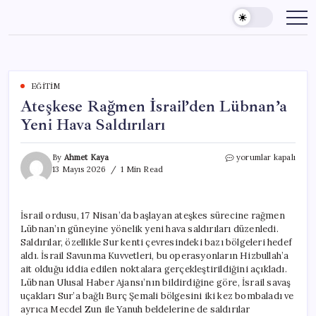
Skip
to
content
EĞITIM
Ateşkese Rağmen İsrail’den Lübnan’a
Yeni Hava Saldırıları
Ateşkese
By
Ahmet Kaya
yorumlar kapalı
Rağmen
13 Mayıs 2026
1 Min Read
İsrail’den
Lübnan’a
Yeni
İsrail ordusu, 17 Nisan’da başlayan ateşkes sürecine rağmen
Hava
Lübnan’ın güneyine yönelik yeni hava saldırıları düzenledi.
Saldırıları
için
Saldırılar, özellikle Sur kenti çevresindeki bazı bölgeleri hedef
aldı. İsrail Savunma Kuvvetleri, bu operasyonların Hizbullah’a
ait olduğu iddia edilen noktalara gerçekleştirildiğini açıkladı.
Lübnan Ulusal Haber Ajansı’nın bildirdiğine göre, İsrail savaş
uçakları Sur’a bağlı Burç Şemali bölgesini iki kez bombaladı ve
ayrıca Mecdel Zun ile Yanuh beldelerine de saldırılar