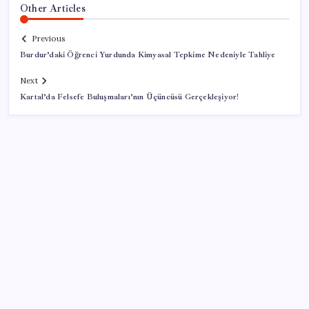
Other Articles
Previous
Burdur’daki Öğrenci Yurdunda Kimyasal Tepkime Nedeniyle Tahliye
Next
Kartal’da Felsefe Buluşmaları’nın Üçüncüsü Gerçekleşiyor!
SON YAZILAR
Hyundai IONIQ 6 Yenilendi: İşte Türkiye Fiyatları
YENİ Parti’ye bağış çağrısında 1 hafta geride kaldı: