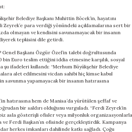
Böcek’e
Sert
Yanıt:
kşehir Belediye Başkanı Muhittin Böcek’in, hayatını
“Merhum
 Zeyrek’e para verdiği yönündeki açıklamalarına sert bir
Ferdi
amızda olmayan ve kendisini savunamayacak bir insanın
Zeyrek’in
Hatırasına
yerek tepkisini dile getirdi.
Saldırıyorsunuz
için
P Genel Başkanı Özgür Özel’in talebi doğrultusunda
 bin Euro teslim ettiğini iddia etmesine karşılık, sosyal
 şu ifadeleri kullandı: “Merhum Büyükşehir Belediye
lara alet edilmesini vicdan sahibi hiç kimse kabul
çin savunma yapamayacak bir insanın hatırasına
’in hatırasına hem de Manisa’da yürütülen şeffaf ve
rudan bir saldırı olduğunu vurguladı. “Ferdi Zeyrek’in
biz asla gösterişli ofisler veya milyonluk organizasyonlarl
 ve Ferdi Başkan’ın ofisinde gerçekleştirdik. Kampanya
adar herkes imkanları dahilinde katkı sağladı. Çoğu