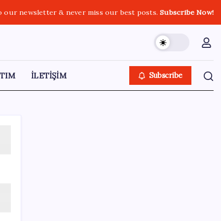
o our newsletter & never miss our best posts.
Subscribe Now!
TIM
İLETİŞİM
Subscribe
SON YAZILAR
CHP Mut ve Silifke İlçe Başkanlıklarında
toplu istifa: YENİ Parti’ye katılma kararı