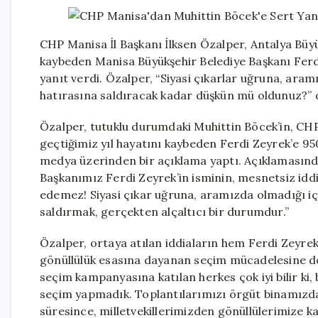
CHP Manisa İl Başkanı İlksen Özalper, Antalya Büyü
kaybeden Manisa Büyükşehir Belediye Başkanı Ferdi
yanıt verdi. Özalper, “Siyasi çıkarlar uğruna, ar
hatırasına saldıracak kadar düşkün mü oldunuz?” di
Özalper, tutuklu durumdaki Muhittin Böcek’in, CH
geçtiğimiz yıl hayatını kaybeden Ferdi Zeyrek’e 950
medya üzerinden bir açıklama yaptı. Açıklamasında
Başkanımız Ferdi Zeyrek’in isminin, mesnetsiz iddia
edemez! Siyasi çıkar uğruna, aramızda olmadığı i
saldırmak, gerçekten alçaltıcı bir durumdur.”
Özalper, ortaya atılan iddiaların hem Ferdi Zeyrek
gönüllülük esasına dayanan seçim mücadelesine doğ
seçim kampanyasına katılan herkes çok iyi bilir ki, 
seçim yapmadık. Toplantılarımızı örgüt binamızda
süresince, milletvekillerimizden gönüllülerimize k