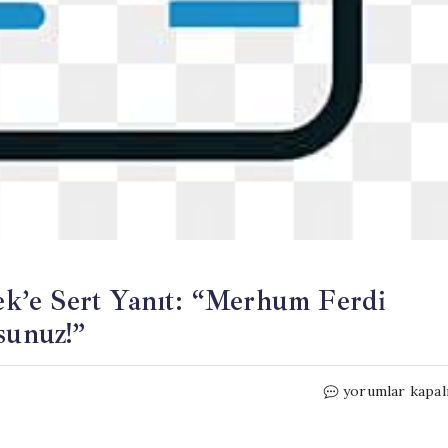
k’e Sert Yanıt: “Merhum Ferdi
sunuz!”
CHP
yorumlar kapal
Manisa’dan
Muhittin