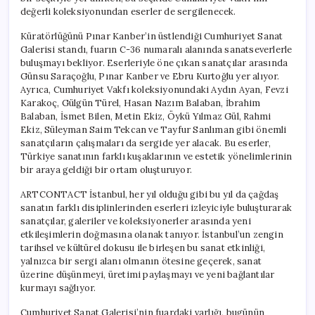
değerli koleksiyonundan eserler de sergilenecek.
Küratörlüğünü Pınar Kanber’in üstlendiği Cumhuriyet Sanat
Galerisi standı, fuarın C-36 numaralı alanında sanatseverlerle
buluşmayı bekliyor. Eserleriyle öne çıkan sanatçılar arasında
Günsu Saraçoğlu, Pınar Kanber ve Ebru Kurtoğlu yer alıyor.
Ayrıca, Cumhuriyet Vakfı koleksiyonundaki Aydın Ayan, Fevzi
Karakoç, Gülgün Türel, Hasan Nazım Balaban, İbrahim
Balaban, İsmet Bilen, Metin Ekiz, Öykü Yılmaz Gül, Rahmi
Ekiz, Süleyman Saim Tekcan ve Tayfur Sanlıman gibi önemli
sanatçıların çalışmaları da sergide yer alacak. Bu eserler,
Türkiye sanatının farklı kuşaklarının ve estetik yönelimlerinin
bir araya geldiği bir ortam oluşturuyor.
ARTCONTACT İstanbul, her yıl olduğu gibi bu yıl da çağdaş
sanatın farklı disiplinlerinden eserleri izleyiciyle buluşturarak
sanatçılar, galeriler ve koleksiyonerler arasında yeni
etkileşimlerin doğmasına olanak tanıyor. İstanbul’un zengin
tarihsel ve kültürel dokusu ile birleşen bu sanat etkinliği,
yalnızca bir sergi alanı olmanın ötesine geçerek, sanat
üzerine düşünmeyi, üretimi paylaşmayı ve yeni bağlantılar
kurmayı sağlıyor.
Cumhuriyet Sanat Galerisi’nin fuardaki varlığı, bugünün