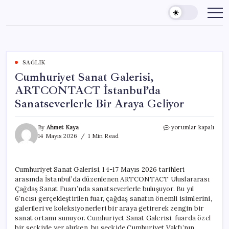
Skip
to
content
SAĞLIK
Cumhuriyet Sanat Galerisi,
ARTCONTACT İstanbul’da
Sanatseverlerle Bir Araya Geliyor
Cumhuriyet
By
Ahmet Kaya
yorumlar kapalı
Sanat
14 Mayıs 2026
1 Min Read
Galerisi,
ARTCONTACT
İstanbul’da
Cumhuriyet Sanat Galerisi, 14-17 Mayıs 2026 tarihleri
Sanatseverlerle
arasında İstanbul’da düzenlenen ARTCONTACT Uluslararası
Bir
Araya
Çağdaş Sanat Fuarı’nda sanatseverlerle buluşuyor. Bu yıl
Geliyor
6’ncısı gerçekleştirilen fuar, çağdaş sanatın önemli isimlerini,
için
galerileri ve koleksiyonerleri bir araya getirerek zengin bir
sanat ortamı sunuyor. Cumhuriyet Sanat Galerisi, fuarda özel
bir seçkiyle yer alırken, bu seçkide Cumhuriyet Vakfı’nın