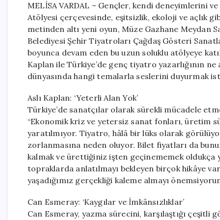
MELİSA VARDAL – Gençler, kendi deneyimlerini ve 
Atölyesi çerçevesinde, eşitsizlik, ekoloji ve açlık
metinden altı yeni oyun, Müze Gazhane Meydan Sahn
Belediyesi Şehir Tiyatroları Çağdaş Gösteri Sana
boyunca devam eden bu uzun soluklu atölyeye kat
Kaplan ile Türkiye’de genç tiyatro yazarlığının ne 
dünyasında hangi temalarla seslerini duyurmak ist
Aslı Kaplan: ‘Yeterli Alan Yok’
Türkiye’de sanatçılar olarak sürekli mücadele etm
“Ekonomik kriz ve yetersiz sanat fonları, üretim sür
yaratılmıyor. Tiyatro, hâlâ bir lüks olarak görülü
zorlanmasına neden oluyor. Bilet fiyatları da bunun
kalmak ve ürettiğiniz işten geçinememek oldukça
topraklarda anlatılmayı bekleyen birçok hikâye va
yaşadığımız gerçekliği kaleme almayı önemsiyorum
Can Esmeray: ‘Kaygılar ve İmkânsızlıklar’
Can Esmeray, yazma sürecini, karşılaştığı çeşitli g