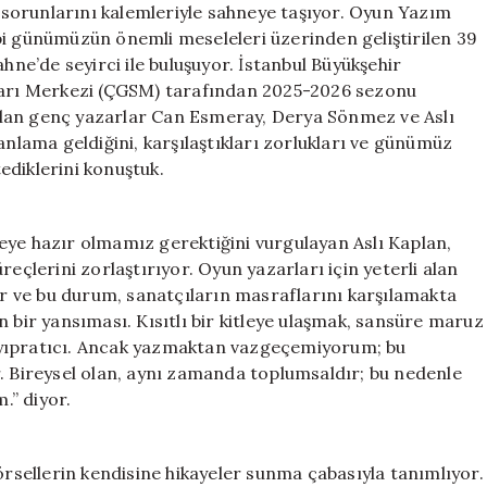
Dertleri
sorunlarını kalemleriyle sahneye taşıyor. Oyun Yazım
Kalemle
 gibi günümüzün önemli meseleleri üzerinden geliştirilen 39
Anlatıyorlar
e’de seyirci ile buluşuyor. İstanbul Büyükşehir
için
tları Merkezi (ÇGSM) tarafından 2025-2026 sezonu
ılan genç yazarlar Can Esmeray, Derya Sönmez ve Aslı
anlama geldiğini, karşılaştıkları zorlukları ve günümüz
ediklerini konuştuk.
eye hazır olmamız gerektiğini vurgulayan Aslı Kaplan,
eçlerini zorlaştırıyor. Oyun yazarları için yeterli alan
yor ve bu durum, sanatçıların masraflarını karşılamakta
 bir yansıması. Kısıtlı bir kitleye ulaşmak, sansüre maruz
 yıpratıcı. Ancak yazmaktan vazgeçemiyorum; bu
r. Bireysel olan, aynı zamanda toplumsaldır; bu nedenle
.” diyor.
örsellerin kendisine hikayeler sunma çabasıyla tanımlıyor.