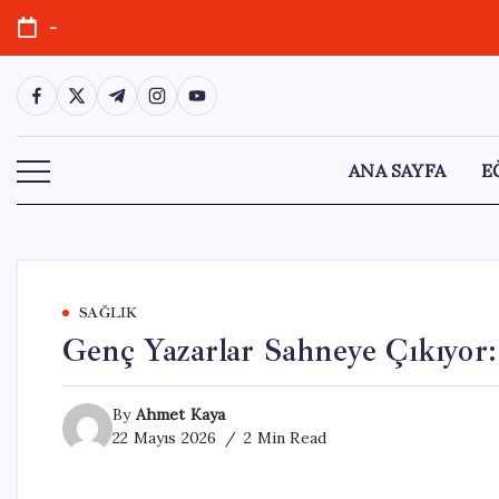
Skip
-
to
content
https://www.facebook.com/
https://twitter.com/
https://t.me/
https://www.instagram.com/
https://youtube.com/
ANA SAYFA
E
SAĞLIK
Genç Yazarlar Sahneye Çıkıyor:
By
Ahmet Kaya
22 Mayıs 2026
2 Min Read