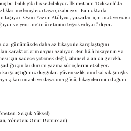
bir balık gibi hissedebiliyor. İlk metnim ‘Delikanlı’da
ıklar nedeniyle ortaya çıkabiliyor. Bu noktada,
 taşıyor. Oyun Yazım Atölyesi, yazarlar için motive edici
ıyor ve yeni metin üretimini teşvik ediyor.” diyor.
a da, günümüzde daha az hikaye ile karşılaştığını
ri olan karakterlerin sayısı azalıyor. Ben hâlâ hikayenin ve
i için sadece yetenek değil, zihinsel alan da gerekli.
adığı için bu durum yazma süreçlerini etkiliyor.
rşılaştığımız duygular: güvensizlik, sınıfsal sıkışmışlık
rtaya çıkan mizah ve dayanma gücü, hikayelerimin doğum
öneten: Selçuk Yüksel)
plan, Yöneten: Onur Demircan)