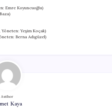
ten: Emre Koyuncuoğlu)
 Baza)
y, Yöneten: Yeşim Koçak)
Yöneten: Berna Adıgüzel)
Author
met Kaya