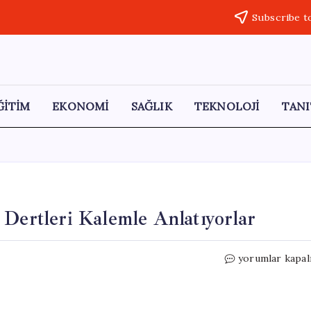
Subscribe t
ĞİTİM
EKONOMİ
SAĞLIK
TEKNOLOJİ
TANI
 Dertleri Kalemle Anlatıyorlar
Genç
yorumlar kapal
Yazarlar
Sahneye
Çıkıyor: