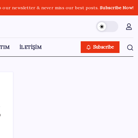
o our newsletter & never miss our best posts.
Subscribe Now!
TIM
İLETİŞİM
Subscribe
SON YAZILAR
ı
‘Çerçeve yasa’yı imzalamamış, paylaşımı
dikkat çekmişti: MHP’den ‘İzzet Ulvi Yönter’