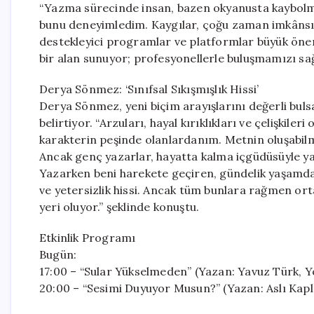
“Yazma sürecinde insan, bazen okyanusta kaybolmuş 
bunu deneyimledim. Kaygılar, çoğu zaman imkânsızl
destekleyici programlar ve platformlar büyük önem
bir alan sunuyor; profesyonellerle buluşmamızı sağl
Derya Sönmez: ‘Sınıfsal Sıkışmışlık Hissi’
Derya Sönmez, yeni biçim arayışlarını değerli buls
belirtiyor. “Arzuları, hayal kırıklıkları ve çelişkile
karakterin peşinde olanlardanım. Metnin oluşabilmes
Ancak genç yazarlar, hayatta kalma içgüdüsüyle yaş
Yazarken beni harekete geçiren, gündelik yaşamda ka
ve yetersizlik hissi. Ancak tüm bunlara rağmen o
yeri oluyor.” şeklinde konuştu.
Etkinlik Programı
Bugün:
17:00 – “Sular Yükselmeden” (Yazan: Yavuz Türk, Y
20:00 – “Sesimi Duyuyor Musun?” (Yazan: Aslı Ka