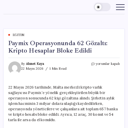
Skip
to
content
EĞITIM
Paymix Operasyonunda 62 Gözaltı:
Kripto Hesaplar Bloke Edildi
Paymix
By
Ahmet Kaya
yorumlar kapalı
Operasyonunda
22 Mayıs 2026
1 Min Read
62
Gözaltı:
Kripto
22 Mayıs 2026 tarihinde, Malta merkezli kripto varlık
Hesaplar
sağlayıcısı Paymix’e yönelik gerçekleştirilen büyük bir
Bloke
Edildi
operasyon sonucunda 62 kişi gözaltına alındı. Şirketin aylık
için
işlem hacminin 3 milyar dolara ulaştığı kaydedilirken,
operasyonda yöneticilere ve çalışanlara ait toplam 657 banka
ve kripto hesabı bloke edildi. Ayrıca, 12 araç, 30 konut ve 54
tarla ile arsa da el konuldu.