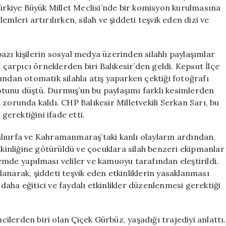
Gerçekler
Türkiye Büyük Millet Meclisi’nde bir komisyon kurulmasına
için
mleri artırılırken, silah ve şiddeti teşvik eden dizi ve
zı kişilerin sosyal medya üzerinden silahlı paylaşımlar
arpıcı örneklerden biri Balıkesir’den geldi. Kepsut İlçe
ından otomatik silahla atış yaparken çektiği fotoğrafı
 notunu düştü. Durmuş’un bu paylaşımı farklı kesimlerden
zorunda kaldı. CHP Balıkesir Milletvekili Serkan Sarı, bu
erektiğini ifade etti.
lıurfa ve Kahramanmaraş’taki kanlı olayların ardından,
tkinliğine götürüldü ve çocuklara silah benzeri ekipmanlar
önemde yapılması veliler ve kamuoyu tarafından eleştirildi.
anarak, şiddeti teşvik eden etkinliklerin yasaklanması
n daha eğitici ve faydalı etkinlikler düzenlenmesi gerektiği
lerden biri olan Çiçek Gürbüz, yaşadığı trajediyi anlattı.