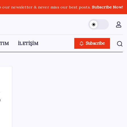
o our newsletter & never miss our best posts.
Subscribe Now!
TIM
İLETİŞİM
Subscribe
ı
SON YAZILAR
PS5 Pro için PSSR 2.0 Güncellemesi Yolda:
Tüm Oyunlara Geliyor