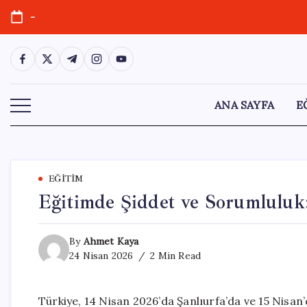
Skip
-
to
content
https://www.facebook.com/
https://twitter.com/
https://t.me/
https://www.instagram.com/
https://youtube.com/
ANA SAYFA
E
EĞITIM
Eğitimde Şiddet ve Sorumluluk
By
Ahmet Kaya
24 Nisan 2026
2 Min Read
Türkiye, 14 Nisan 2026’da Şanlıurfa’da ve 15 Nisan