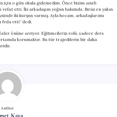
m için o gün okula gidemedim. Önce bizim sınıfı
vefat etti. İki arkadaşım yoğun bakımda. Birisi en yakın
yninde iki kurşun varmış. Ayla hocam, arkadaşlarımı
feda etti” dedi.
özler önüne seriyor. Eğitimcilerin rolü, sadece ders
ortamda korumaktır. Bu tür trajedilerin bir daha
ridir.
Author
met Kaya