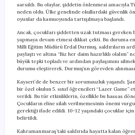
sarsıldı. Bu olaylar, şiddetin önlenmesi amacıyla 
neden oldu. Ülke genelinde okullardaki güvenlik önle
oyunlar da kamuoyunda tartışılmaya başlandı.
Ancak, çocukları şiddetten uzak tutması gereken ba
yapmaya devam etmesi dikkat çekti. Bu duruma en ç
Milli Eğitim Müdürü Erdal Durmuş, saldırıların ard
paylaştı ve altına “Biz her daim hazırlıklı olalım”
büyük tepki topladı ve ardından paylaşımını silmek 
durumu eleştirerek, Durmuş’un görevden alınması g
Kayseri’de de benzer bir sorumsuzluk yaşandı. Şan
bir özel okulun 5. sınıf öğrencileri “Lazer Game” e
verildi. Bu tür etkinliklerin, özellikle bu hassas d
Çocukların eline silah verilmemesinin önemi vurgul
gerektiği ifade edildi. 10-12 yaşındaki çocuklar içi
belirtildi.
Kahramanmaraş’taki saldırıda hayatta kalan öğrenci