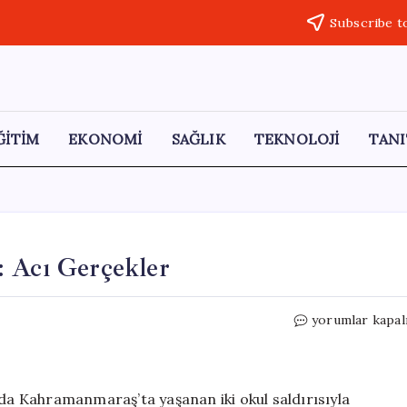
Subscribe t
ĞİTİM
EKONOMİ
SAĞLIK
TEKNOLOJİ
TANI
: Acı Gerçekler
Eğitimde
yorumlar kapal
Şiddet
ve
Sorumluluk:
Acı
’da Kahramanmaraş’ta yaşanan iki okul saldırısıyla