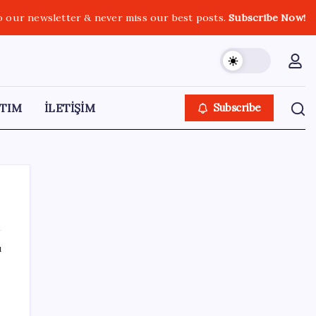
o our newsletter & never miss our best posts.
Subscribe Now!
TIM
İLETİŞİM
Subscribe
ı
SON YAZILAR
‘Çerçeve yasa’yı imzalamamış, paylaşımı
dikkat çekmişti: MHP’den ‘İzzet Ulvi Yönter’