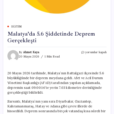
EĞITIM
Malatya’da 5.6 Şiddetinde Deprem
Gerçekleşti
Malatya’da
By
Ahmet Kaya
yorumlar kapalı
5.6
20 Mayıs 2026
1 Min Read
Şiddetinde
Deprem
Gerçekleşti
20 Mayıs 2026 tarihinde, Malatya’nın Battalgazi ilçesinde 5.6
için
büyüklüğünde bir deprem meydana geldi. Afet ve Acil Durum
Yönetimi Başkanlığı (AFAD) tarafından yapılan açıklamada,
depremin saat 09:00:14’te yerin 7.03 kilometre derinliğinde
gerçekleştiği bildirildi.
Sarsıntı, Malatya’nın yanı sıra Diyarbakır, Gaziantep,
Kahramanmaraş, Hatay ve Adana gibi çevre illerde de
hissedildi. Deprem sonrasında birçok vatandaş kısa süreli bir